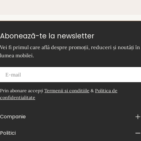
Abonează-te la newsletter
Vei fi primul care află despre promoții, reduceri și noutăți în
lumea mobilei.
E-
mail
Prin abonare accepți
Termenii si conditiile
&
Politica de
confidentialitate
Companie
Politici