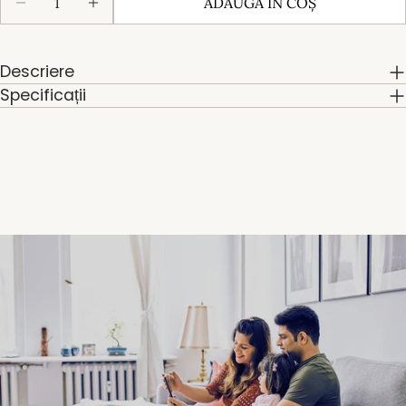
ADAUGĂ ÎN COŞ
REDUCEȚI CANTITATEA PENTRU PAT MODULAR
CREȘTEȚI CANTITATEA PENTRU PAT 
Descriere
Specificații