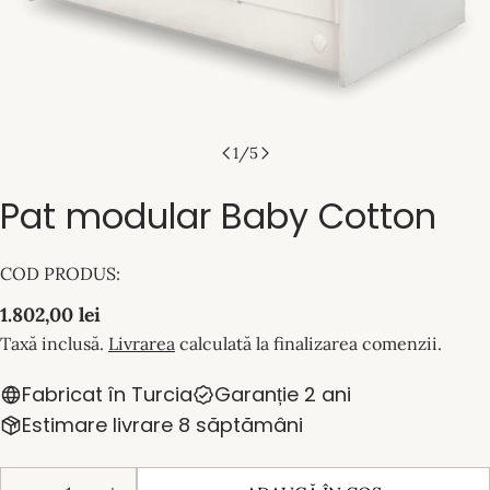
1
/
5
Pat modular Baby Cotton
COD PRODUS:
Preț
1.802,00 lei
obișnuit
Taxă inclusă.
Livrarea
calculată la finalizarea comenzii.
Fabricat în Turcia
Garanție 2 ani
Estimare livrare 8 săptămâni
Cantitate