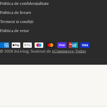
Politica de confidențialitate
Politica de livrare
Termeni si condiții
Politica de retur
Metode
© 2026
InLiving
.
Sustinut de
eCommerce-Today
de
plata